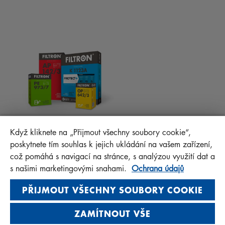
RADY PRO MECHANIKY
MATERIÁLY KE STAŽENÍ
OSTATNÍ FILTRY
MONTÁŽNÍ NÁVODY
KONTAKT
PROTECT+
FAQ
MANN+HUMMEL FT Poland
Když kliknete na „Přijmout všechny soubory cookie“,
Sp. z o. o. Sp. k.
poskytnete tím souhlas k jejich ukládání na vašem zařízení,
ul. Wrocławska 145, 63-800 GOSTYŃ, POLAND
což pomáhá s navigací na stránce, s analýzou využití dat a
Privacy Statement
s našimi marketingovými snahami.
Ochrana údajů
Imprint
PŘIJMOUT VŠECHNY SOUBORY COOKIE
ZAMÍTNOUT VŠE