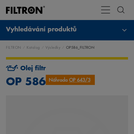
Přepnout naviga
Vyhledávání produktů
FILTRON
Katalog
Výsledky
OP586_FILTRON
Olej filtr
OP 586
Náhrada
OP 643/3