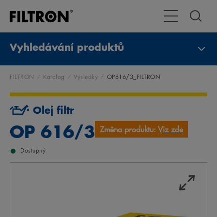
Přepnout naviga
Vyhledávání produktů
FILTRON
Katalog
Výsledky
OP616/3_FILTRON
Olej filtr
OP 616/3
Změna produktu:
Viz zde
Dostupný