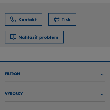
Kontakt
Tisk
Nahlásit problém
FILTRON
NAJÍT FILTR
VÝROBKY
NAJÍT DISTRIBUTORA
VZDUCHOVÉ FILTRY
AKADEMIE FILTRON