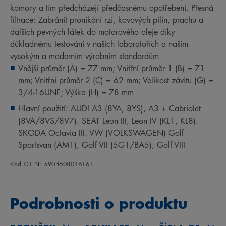
komory a tím předcházejí předčasnému opotřebení. Přesná
filtrace: Zabránit pronikání rzi, kovových pilin, prachu a
dalších pevných látek do motorového oleje díky
důkladnému testování v našich laboratořích a našim
vysokým a moderním výrobním standardům.
Vnější průměr (A) = 77 mm; Vnitřní průměr 1 (B) = 71
mm; Vnitřní průměr 2 (C) = 62 mm; Velikost závitu (G) =
3/4-16UNF; Výška (H) = 78 mm
Hlavní použití: AUDI A3 (8YA, 8YS), A3 + Cabriolet
(8VA/8VS/8V7). SEAT Leon III, Leon IV (KL1, KL8).
SKODA Octavia III. VW (VOLKSWAGEN) Golf
Sportsvan (AM1), Golf VII (5G1/BA5), Golf VIII
Kód GTIN: 5904608046161
Podrobnosti o produktu