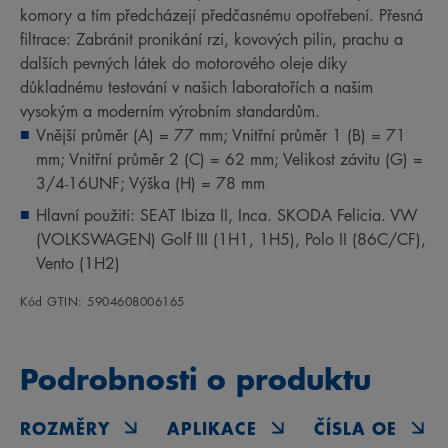
komory a tím předcházejí předčasnému opotřebení. Přesná
filtrace: Zabránit pronikání rzi, kovových pilin, prachu a
dalších pevných látek do motorového oleje díky
důkladnému testování v našich laboratořích a našim
vysokým a moderním výrobním standardům.
Vnější průměr (A) = 77 mm; Vnitřní průměr 1 (B) = 71
mm; Vnitřní průměr 2 (C) = 62 mm; Velikost závitu (G) =
3/4-16UNF; Výška (H) = 78 mm
Hlavní použití: SEAT Ibiza II, Inca. SKODA Felicia. VW
(VOLKSWAGEN) Golf III (1H1, 1H5), Polo II (86C/CF),
Vento (1H2)
Kód GTIN: 5904608006165
Podrobnosti o produktu
ROZMĚRY
APLIKACE
ČÍSLA OE