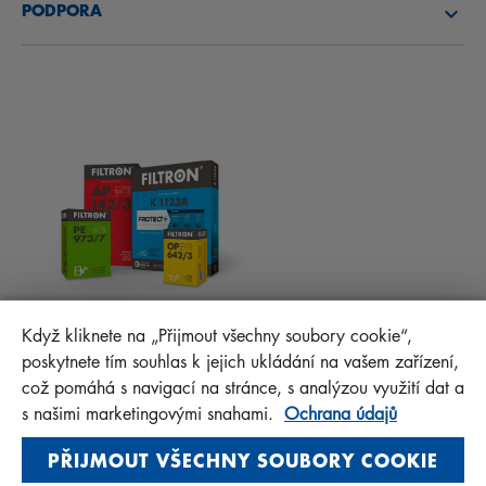
PODPORA
NOVINKY
KABINOVÉ FILTRY
RADY PRO MECHANIKY
MATERIÁLY KE STAŽENÍ
OSTATNÍ FILTRY
MONTÁŽNÍ NÁVODY
KONTAKT
PROTECT+
FAQ
MANN+HUMMEL FT Poland
Když kliknete na „Přijmout všechny soubory cookie“,
Sp. z o. o. Sp. k.
poskytnete tím souhlas k jejich ukládání na vašem zařízení,
ul. Wrocławska 145, 63-800 GOSTYŃ, POLAND
což pomáhá s navigací na stránce, s analýzou využití dat a
Privacy Statement
s našimi marketingovými snahami.
Ochrana údajů
Imprint
PŘIJMOUT VŠECHNY SOUBORY COOKIE