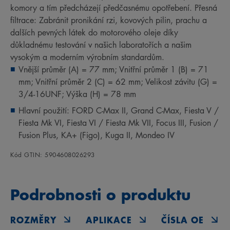
komory a tím předcházejí předčasnému opotřebení. Přesná
filtrace: Zabránit pronikání rzi, kovových pilin, prachu a
dalších pevných látek do motorového oleje díky
důkladnému testování v našich laboratořích a našim
vysokým a moderním výrobním standardům.
Vnější průměr (A) = 77 mm; Vnitřní průměr 1 (B) = 71
mm; Vnitřní průměr 2 (C) = 62 mm; Velikost závitu (G) =
3/4-16UNF; Výška (H) = 78 mm
Hlavní použití: FORD C-Max II, Grand C-Max, Fiesta V /
Fiesta Mk VI, Fiesta VI / Fiesta Mk VII, Focus III, Fusion /
Fusion Plus, KA+ (Figo), Kuga II, Mondeo IV
Kód GTIN: 5904608026293
Podrobnosti o produktu
ROZMĚRY
APLIKACE
ČÍSLA OE