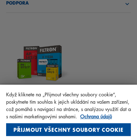
PODPORA
NOVINKY
KABINOVÉ FILTRY
RADY PRO MECHANIKY
MATERIÁLY KE STAŽENÍ
OSTATNÍ FILTRY
MONTÁŽNÍ NÁVODY
KONTAKT
PROTECT+
FAQ
MANN+HUMMEL FT Poland
Když kliknete na „Přijmout všechny soubory cookie“,
Sp. z o. o. Sp. k.
poskytnete tím souhlas k jejich ukládání na vašem zařízení,
ul. Wrocławska 145, 63-800 GOSTYŃ, POLAND
což pomáhá s navigací na stránce, s analýzou využití dat a
Privacy Statement
s našimi marketingovými snahami.
Ochrana údajů
Imprint
PŘIJMOUT VŠECHNY SOUBORY COOKIE