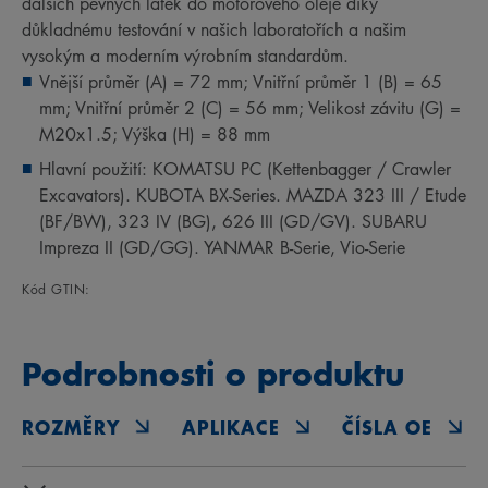
dalších pevných látek do motorového oleje díky
důkladnému testování v našich laboratořích a našim
vysokým a moderním výrobním standardům.
Vnější průměr (A) = 72 mm; Vnitřní průměr 1 (B) = 65
mm; Vnitřní průměr 2 (C) = 56 mm; Velikost závitu (G) =
M20x1.5; Výška (H) = 88 mm
Hlavní použití: KOMATSU PC (Kettenbagger / Crawler
Excavators). KUBOTA BX-Series. MAZDA 323 III / Etude
(BF/BW), 323 IV (BG), 626 III (GD/GV). SUBARU
Impreza II (GD/GG). YANMAR B-Serie, Vio-Serie
Kód GTIN:
Podrobnosti o produktu
ROZMĚRY
APLIKACE
ČÍSLA OE