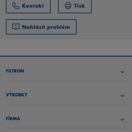
Kontakt
Tisk
Nahlásit problém
FILTRON
NAJÍT FILTR
VÝROBKY
NAJÍT DISTRIBUTORA
VZDUCHOVÉ FILTRY
AKADEMIE FILTRON
FİRMA
OLEJOVÉ FILTRY