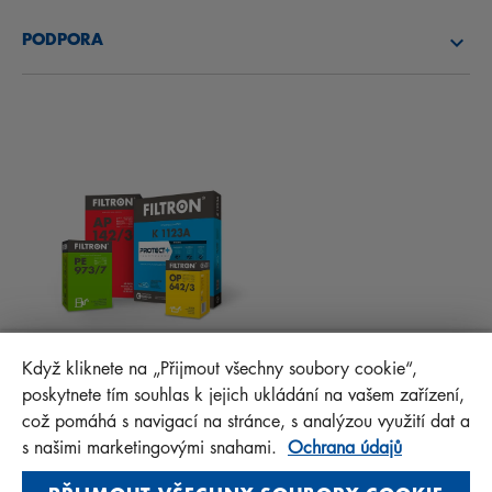
O NÁS
PALIVOVÉ FILTRY
PODPORA
NOVINKY
KABINOVÉ FILTRY
RADY PRO MECHANIKY
MATERIÁLY KE STAŽENÍ
OSTATNÍ FILTRY
MONTÁŽNÍ NÁVODY
KONTAKT
PROTECT+
FAQ
MANN+HUMMEL FT Poland
Když kliknete na „Přijmout všechny soubory cookie“,
Sp. z o. o. Sp. k.
poskytnete tím souhlas k jejich ukládání na vašem zařízení,
ul. Wrocławska 145, 63-800 GOSTYŃ, POLAND
což pomáhá s navigací na stránce, s analýzou využití dat a
Privacy Statement
s našimi marketingovými snahami.
Ochrana údajů
Imprint