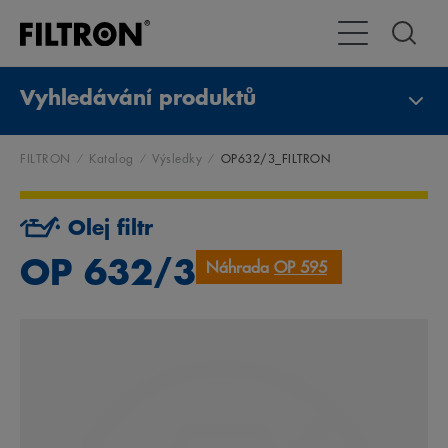
Přepnout naviga
Vyhledávání produktů
FILTRON
Katalog
Výsledky
OP632/3_FILTRON
Olej filtr
OP 632/3
Náhrada
OP 595