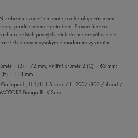
RON zabraňují znečištění motorového oleje částicemi
házejí předčasnému opotřebení. Přesná filtrace:
 prachu a dalších pevných látek do motorového oleje
boratořích a našim vysokým a moderním výrobním
růměr 1 (B) = 72 mm; Vnitřní průměr 2 (C) = 63 mm;
a (H) = 114 mm
 Galloper II, H-1/H-1 Starex / H 200/ i800 / iLoad /
IA MOTORS Bongo III, K-Serie