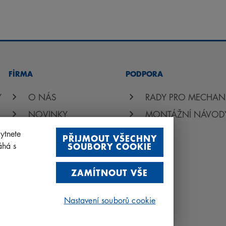
FİRMA
PODPORA
Y
O NÁS
RADY PRO MECHAN
NOVINKY
MONTÁŽNÍ NÁVOD
MATERIÁLY KE STAŽENÍ
FAQ
ytnete
PŘIJMOUT VŠECHNY
SOUBORY COOKIE
áhá s
KONTAKT
ZAMÍTNOUT VŠE
Nastavení souborů cookie