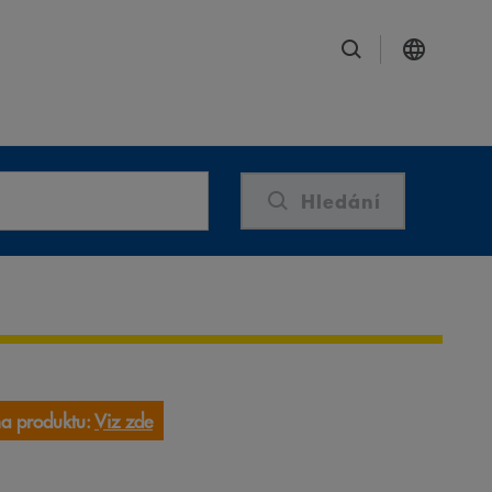
Hledání
a produktu:
Viz zde