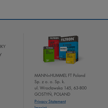
IKY
Y
MANN+HUMMEL FT Poland
Sp. z o. o. Sp. k.
ul. Wrocławska 145, 63-800
GOSTYŃ, POLAND
Privacy Statement
Imprint