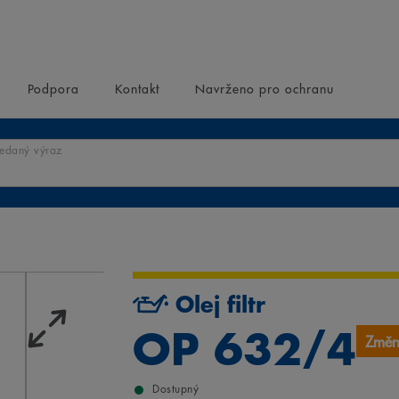
Podpora
Kontakt
Navrženo pro ochranu
ledaný výraz
Olej filtr
OP 632/4
Změn
Dostupný