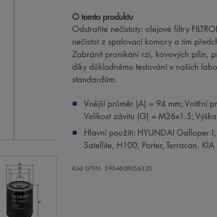
O tomto produktu
Odstraňte nečistoty: olejové filtry FILT
nečistot z spalovací komory a tím předc
Zabránit pronikání rzi, kovových pilin,
díky důkladnému testování v našich la
standardům.
Vnější průměr (A) = 94 mm; Vnitřní p
Velikost závitu (G) = M26x1.5; Výšk
Hlavní použití: HYUNDAI Galloper I,
Satellite, H100, Porter, Terracan. K
Kód GTIN: 5904608056320