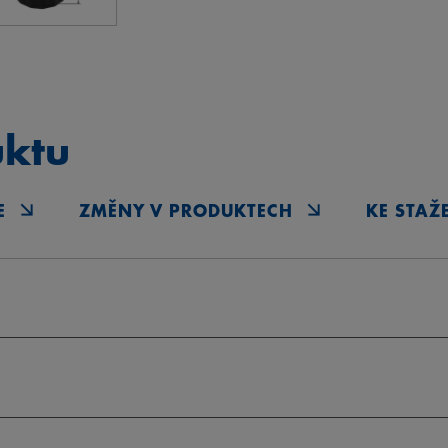
uktu
E
ZMĚNY V PRODUKTECH
KE STAŽ