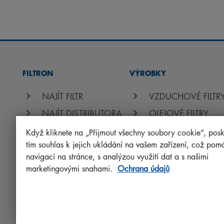
FILTRON
VÝROBKY
NAJÍT FILTR
VZDUCHOVÉ FILTR
NAJÍT DISTRIBUTORA
OLEJOVÉ FILTRY
AKADEMIE FILTRON
PALIVOVÉ FILTRY
Když kliknete na „Přijmout všechny soubory cookie“, posk
tím souhlas k jejich ukládání na vašem zařízení, což pom
KABINOVÉ FILTRY
navigací na stránce, s analýzou využití dat a s našimi
OSTATNÍ FILTRY
marketingovými snahami.
Ochrana údajů
PROTECT+