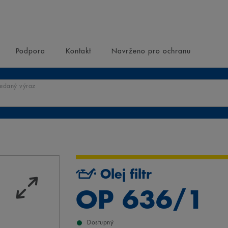
Podpora
Kontakt
Navrženo pro ochranu
ledaný výraz
Olej filtr
OP 636/1
Dostupný