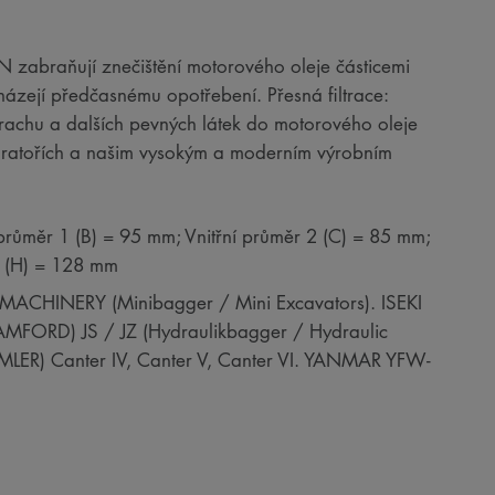
RON zabraňují znečištění motorového oleje částicemi
házejí předčasnému opotřebení. Přesná filtrace:
 prachu a dalších pevných látek do motorového oleje
boratořích a našim vysokým a moderním výrobním
průměr 1 (B) = 95 mm; Vnitřní průměr 2 (C) = 85 mm;
a (H) = 128 mm
MACHINERY (Minibagger / Mini Excavators). ISEKI
AMFORD) JS / JZ (Hydraulikbagger / Hydraulic
MLER) Canter IV, Canter V, Canter VI. YANMAR YFW-