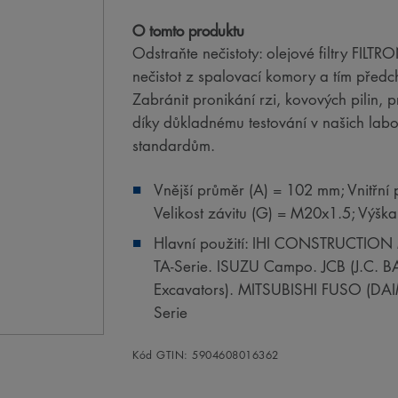
O tomto produktu
Odstraňte nečistoty: olejové filtry FILT
nečistot z spalovací komory a tím předc
Zabránit pronikání rzi, kovových pilin,
díky důkladnému testování v našich la
standardům.
Vnější průměr (A) = 102 mm; Vnitřní 
Velikost závitu (G) = M20x1.5; Výšk
Hlavní použití: IHI CONSTRUCTION 
TA-Serie. ISUZU Campo. JCB (J.C. B
Excavators). MITSUBISHI FUSO (DAI
Serie
Kód GTIN: 5904608016362