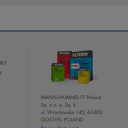
IKY
Y
MANN+HUMMEL FT Poland
Sp. z o. o. Sp. k.
ul. Wrocławska 145, 63-800
GOSTYŃ, POLAND