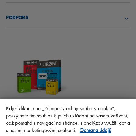
O NÁS
PALIVOVÉ FILTRY
PODPORA
NOVINKY
KABINOVÉ FILTRY
RADY PRO MECHANIKY
MATERIÁLY KE STAŽENÍ
OSTATNÍ FILTRY
MONTÁŽNÍ NÁVODY
KONTAKT
PROTECT+
FAQ
MANN+HUMMEL FT Poland
Když kliknete na „Přijmout všechny soubory cookie“,
Sp. z o. o. Sp. k.
poskytnete tím souhlas k jejich ukládání na vašem zařízení,
ul. Wrocławska 145, 63-800 GOSTYŃ, POLAND
což pomáhá s navigací na stránce, s analýzou využití dat a
Privacy Statement
s našimi marketingovými snahami.
Ochrana údajů