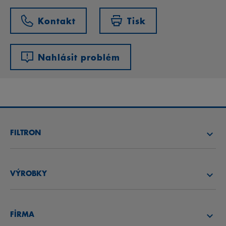
Kontakt
Tisk
Nahlásit problém
FILTRON
NAJÍT FILTR
VÝROBKY
NAJÍT DISTRIBUTORA
VZDUCHOVÉ FILTRY
AKADEMIE FILTRON
FİRMA
OLEJOVÉ FILTRY