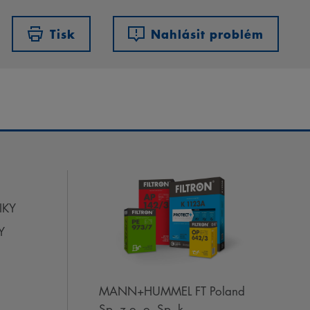
Tisk
Nahlásit problém
IKY
Y
MANN+HUMMEL FT Poland
Sp. z o. o. Sp. k.