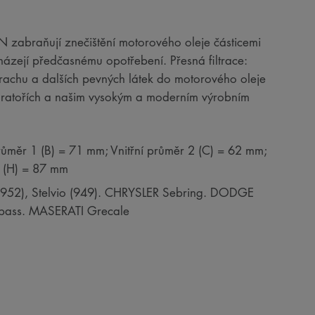
RON zabraňují znečištění motorového oleje částicemi
házejí předčasnému opotřebení. Přesná filtrace:
 prachu a dalších pevných látek do motorového oleje
boratořích a našim vysokým a moderním výrobním
růměr 1 (B) = 71 mm; Vnitřní průměr 2 (C) = 62 mm;
a (H) = 87 mm
(952), Stelvio (949). CHRYSLER Sebring. DODGE
mpass. MASERATI Grecale