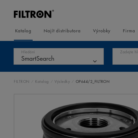
Katalog
Najít distributora
Výrobky
Firma
Hledání
Zadejte h
FILTRON
Katalog
Výsledky
OP644/2_FILTRON