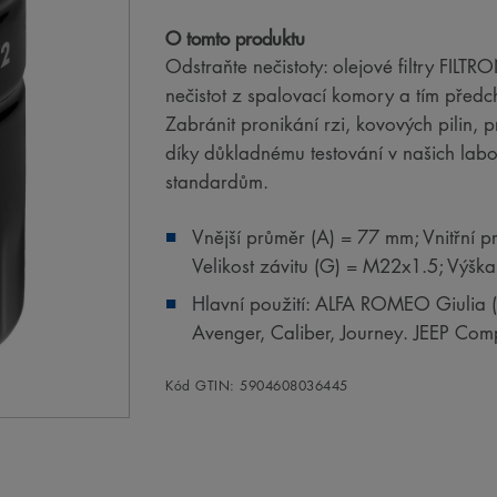
O tomto produktu
Odstraňte nečistoty: olejové filtry FILT
nečistot z spalovací komory a tím předc
Zabránit pronikání rzi, kovových pilin,
díky důkladnému testování v našich la
standardům.
Vnější průměr (A) = 77 mm; Vnitřní p
Velikost závitu (G) = M22x1.5; Výšk
Hlavní použití: ALFA ROMEO Giulia 
Avenger, Caliber, Journey. JEEP Co
Kód GTIN: 5904608036445