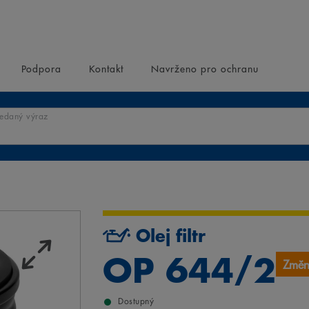
Podpora
Kontakt
Navrženo pro ochranu
ledaný výraz
Olej filtr
OP 644/2
Změn
Dostupný