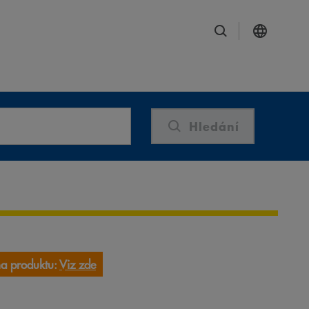
Hledání
a produktu:
Viz zde