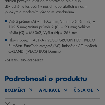
dalších pevných látek do motorového oleje díky
důkladnému testování v našich laboratořích a našim
vysokým a moderním výrobním standardům.
Vnější průměr (A) = 110,5 mm; Vnitřní průměr 1 (B) =
102,5 mm; Vnitřní průměr 2 (C) = 93 mm; Velikost
závitu (G) = M30x2; Výška (H) = 263 mm
Hlavní použití: ASTRA (IVECO GROUP) HD7. IVECO
EuroStar, EuroTech MH/MP/MT, TurboStar / TurboTech.
ORLANDI (IVECO BUS) Domino
Kód GTIN: 5904608026927
Podrobnosti o produktu
ROZMĚRY
APLIKACE
ČÍSLA OE