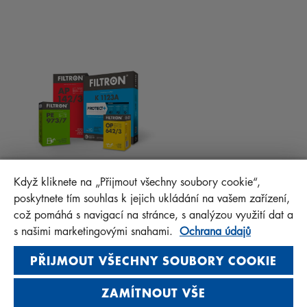
RADY PRO MECHANIKY
MATERIÁLY KE STAŽENÍ
OSTATNÍ FILTRY
MONTÁŽNÍ NÁVODY
KONTAKT
PROTECT+
FAQ
MANN+HUMMEL FT Poland
Když kliknete na „Přijmout všechny soubory cookie“,
Sp. z o. o. Sp. k.
poskytnete tím souhlas k jejich ukládání na vašem zařízení,
ul. Wrocławska 145, 63-800 GOSTYŃ, POLAND
což pomáhá s navigací na stránce, s analýzou využití dat a
Privacy Statement
s našimi marketingovými snahami.
Ochrana údajů
Imprint
PŘIJMOUT VŠECHNY SOUBORY COOKIE
ZAMÍTNOUT VŠE