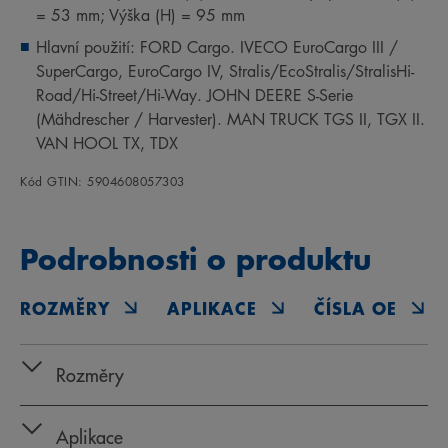
= 53 mm; Výška (H) = 95 mm
Hlavní použití: FORD Cargo. IVECO EuroCargo III /
SuperCargo, EuroCargo IV, Stralis/EcoStralis/StralisHi-
Road/Hi-Street/Hi-Way. JOHN DEERE S-Serie
(Mähdrescher / Harvester). MAN TRUCK TGS II, TGX II.
VAN HOOL TX, TDX
Kód GTIN: 5904608057303
Podrobnosti o produktu
ROZMĚRY
APLIKACE
ČÍSLA OE
Rozměry
Aplikace