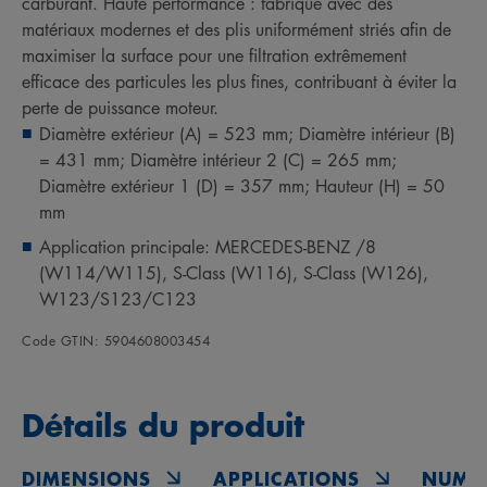
carburant. Haute performance : fabriqué avec des
matériaux modernes et des plis uniformément striés afin de
maximiser la surface pour une filtration extrêmement
efficace des particules les plus fines, contribuant à éviter la
perte de puissance moteur.
Diamètre extérieur (A) = 523 mm; Diamètre intérieur (B)
= 431 mm; Diamètre intérieur 2 (C) = 265 mm;
Diamètre extérieur 1 (D) = 357 mm; Hauteur (H) = 50
mm
Application principale: MERCEDES-BENZ /8
(W114/W115), S-Class (W116), S-Class (W126),
W123/S123/C123
Code GTIN: 5904608003454
Détails du produit
DIMENSIONS
APPLICATIONS
NUMÉ