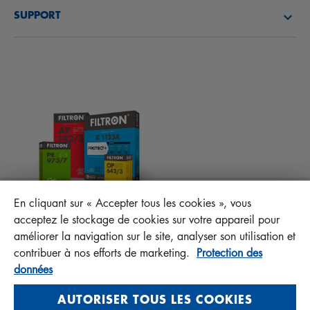
DÉCOUVREZ NOTRE SOCIÉTÉ
FILTRES À CARBURANT
SUPPORT
ACTUALITÉS
FILTRES D’HABITACLES
CONSEILS TECHNIQUES ET CURIOSITÉS
FICHIERS À TÉLÉCHARGER
AUTRES FILTRES
INSTRUCTION DE MONTAGE
CONTACT
RESPONSABILITÉ ENVERS LA QUALITÉ
FAQ
PROTECT+
En cliquant sur « Accepter tous les cookies », vous
MANN+HUMMEL FT Poland
acceptez le stockage de cookies sur votre appareil pour
Sp. z o. o. Sp. k.
améliorer la navigation sur le site, analyser son utilisation et
ul. Wrocławska 145, 63-800 GOSTYŃ, POLAND
contribuer à nos efforts de marketing.
Protection des
données
Privacy Statement
Imprint
AUTORISER TOUS LES COOKIES