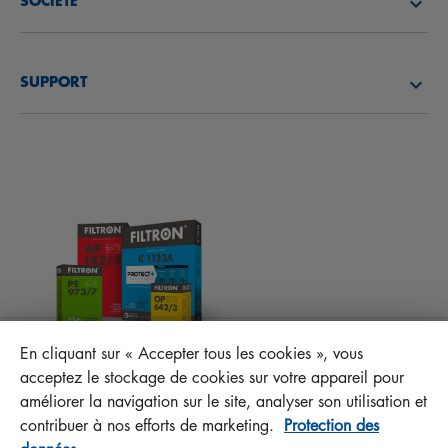
SOCIÉTÉ
FILTRES À HUILE
DÉCOUVREZ NOTRE SOCIÉTÉ
FILTRES À CARBURANT
SUPPORT
ACTUALITÉS
FILTRES D’HABITACLES
CONSEILS TECHNIQUES ET CURIOSITÉS
FICHIERS À TÉLÉCHARGER
AUTRES FILTRES
INSTRUCTION DE MONTAGE
CONTACT
RESPONSABILITÉ ENVERS LA QUALITÉ
FAQ
PROTECT+
En cliquant sur « Accepter tous les cookies », vous
MANN+HUMMEL FT Poland
acceptez le stockage de cookies sur votre appareil pour
Sp. z o. o. Sp. k.
améliorer la navigation sur le site, analyser son utilisation et
ul. Wrocławska 145, 63-800 GOSTYŃ, POLAND
contribuer à nos efforts de marketing.
Protection des