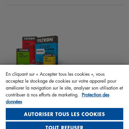
ACTUALITÉS
FILTRES D’HABITACLES
CONSEILS TECHNIQUES ET CURIOSITÉS
FICHIERS À TÉLÉCHARGER
AUTRES FILTRES
INSTRUCTION DE MONTAGE
CONTACT
RESPONSABILITÉ ENVERS LA QUALITÉ
FAQ
PROTECT+
En cliquant sur « Accepter tous les cookies », vous
MANN+HUMMEL FT Poland
acceptez le stockage de cookies sur votre appareil pour
Sp. z o. o. Sp. k.
améliorer la navigation sur le site, analyser son utilisation et
ul. Wrocławska 145, 63-800 GOSTYŃ, POLAND
contribuer à nos efforts de marketing.
Protection des
données
Privacy Statement
Imprint
AUTORISER TOUS LES COOKIES
TOUT REFUSER