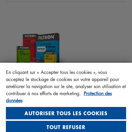
FILTRES D’HABITACLES
CONSEILS TECHNIQUES ET CURIOSITÉS
FICHIERS À TÉLÉCHARGER
AUTRES FILTRES
INSTRUCTION DE MONTAGE
CONTACT
RESPONSABILITÉ ENVERS LA QUALITÉ
FAQ
PROTECT+
En cliquant sur « Accepter tous les cookies », vous
MANN+HUMMEL FT Poland
acceptez le stockage de cookies sur votre appareil pour
Sp. z o. o. Sp. k.
améliorer la navigation sur le site, analyser son utilisation et
ul. Wrocławska 145, 63-800 GOSTYŃ, POLAND
contribuer à nos efforts de marketing.
Protection des
données
Privacy Statement
Imprint
AUTORISER TOUS LES COOKIES
TOUT REFUSER
Visit us on social media