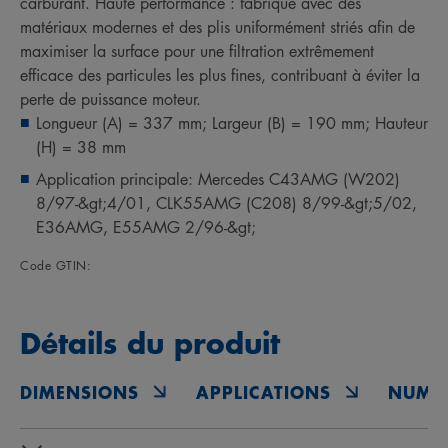
carburant. Haute performance : fabriqué avec des
matériaux modernes et des plis uniformément striés afin de
maximiser la surface pour une filtration extrêmement
efficace des particules les plus fines, contribuant à éviter la
perte de puissance moteur.
Longueur (A) = 337 mm; Largeur (B) = 190 mm; Hauteur
(H) = 38 mm
Application principale: Mercedes C43AMG (W202)
8/97-&gt;4/01, CLK55AMG (C208) 8/99-&gt;5/02,
E36AMG, E55AMG 2/96-&gt;
Code GTIN:
Détails du produit
DIMENSIONS
APPLICATIONS
NUMÉ