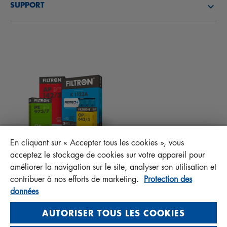
SUPPORT
ACTUALITÉS
FILTRES D’HABITACLES
CONSEILS TECHNIQUES ET CURIOSITÉS
FICHIERS À TÉLÉCHARGER
AUTRES FILTRES
INSTRUCTION DE MONTAGE
CONTACT
RESPONSABILITÉ ENVERS LA QUALITÉ
FAQ
PROTECT+
En cliquant sur « Accepter tous les cookies », vous
MANN+HUMMEL FT Poland
acceptez le stockage de cookies sur votre appareil pour
Sp. z o. o. Sp. k.
améliorer la navigation sur le site, analyser son utilisation et
ul. Wrocławska 145, 63-800 GOSTYŃ, POLAND
contribuer à nos efforts de marketing.
Protection des
données
Privacy Statement
Imprint
AUTORISER TOUS LES COOKIES