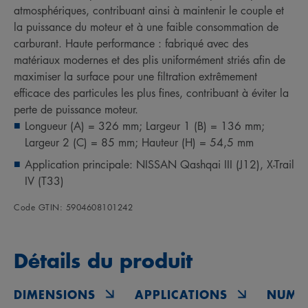
atmosphériques, contribuant ainsi à maintenir le couple et
la puissance du moteur et à une faible consommation de
carburant. Haute performance : fabriqué avec des
matériaux modernes et des plis uniformément striés afin de
maximiser la surface pour une filtration extrêmement
efficace des particules les plus fines, contribuant à éviter la
perte de puissance moteur.
Longueur (A) = 326 mm; Largeur 1 (B) = 136 mm;
Largeur 2 (C) = 85 mm; Hauteur (H) = 54,5 mm
Application principale: NISSAN Qashqai III (J12), X-Trail
IV (T33)
Code GTIN: 5904608101242
Détails du produit
DIMENSIONS
APPLICATIONS
NUMÉ