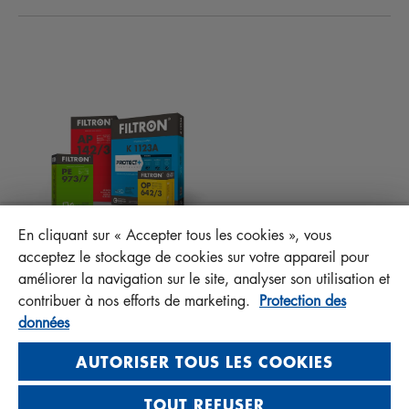
ACTUALITÉS
FILTRES D’HABITACLES
CONSEILS TECHNIQUES ET CURIOSITÉS
FICHIERS À TÉLÉCHARGER
AUTRES FILTRES
INSTRUCTION DE MONTAGE
CONTACT
RESPONSABILITÉ ENVERS LA QUALITÉ
FAQ
PROTECT+
En cliquant sur « Accepter tous les cookies », vous
MANN+HUMMEL FT Poland
acceptez le stockage de cookies sur votre appareil pour
Sp. z o. o. Sp. k.
améliorer la navigation sur le site, analyser son utilisation et
ul. Wrocławska 145, 63-800 GOSTYŃ, POLAND
contribuer à nos efforts de marketing.
Protection des
données
Privacy Statement
Imprint
AUTORISER TOUS LES COOKIES
TOUT REFUSER