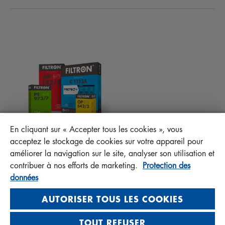
ACTUALITÉS
FILTRES D’HABITACLES
CONSEILS TECHNIQUES ET CURIOSITÉS
FICHIERS À TÉLÉCHARGER
AUTRES FILTRES
INSTRUCTION DE MONTAGE
CONTACT
RESPONSABILITÉ ENVERS LA QUALITÉ
FAQ
PROTECT+
En cliquant sur « Accepter tous les cookies », vous
MANN+HUMMEL FT Poland
acceptez le stockage de cookies sur votre appareil pour
Sp. z o. o. Sp. k.
améliorer la navigation sur le site, analyser son utilisation et
ul. Wrocławska 145, 63-800 GOSTYŃ, POLAND
contribuer à nos efforts de marketing.
Protection des
données
Privacy Statement
Imprint
AUTORISER TOUS LES COOKIES
TOUT REFUSER