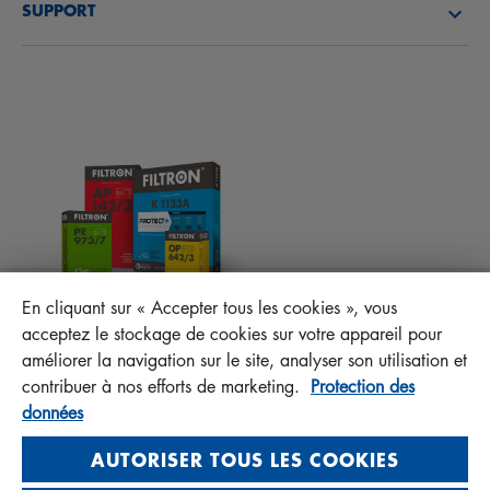
SUPPORT
ACTUALITÉS
FILTRES D’HABITACLES
CONSEILS TECHNIQUES ET CURIOSITÉS
FICHIERS À TÉLÉCHARGER
AUTRES FILTRES
INSTRUCTION DE MONTAGE
CONTACT
RESPONSABILITÉ ENVERS LA QUALITÉ
FAQ
PROTECT+
En cliquant sur « Accepter tous les cookies », vous
MANN+HUMMEL FT Poland
acceptez le stockage de cookies sur votre appareil pour
Sp. z o. o. Sp. k.
améliorer la navigation sur le site, analyser son utilisation et
ul. Wrocławska 145, 63-800 GOSTYŃ, POLAND
contribuer à nos efforts de marketing.
Protection des
données
Privacy Statement
Imprint
AUTORISER TOUS LES COOKIES