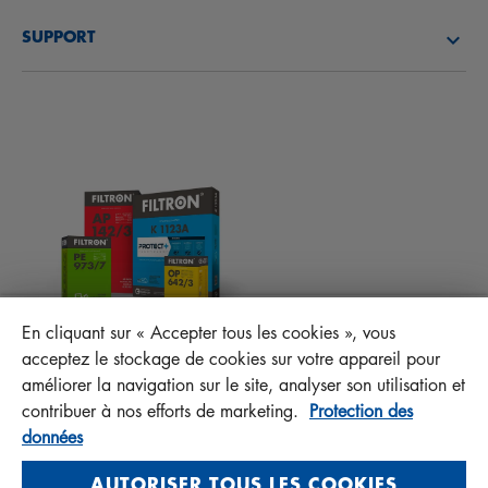
DÉCOUVREZ NOTRE SOCIÉTÉ
FILTRES À CARBURANT
SUPPORT
ACTUALITÉS
FILTRES D’HABITACLES
CONSEILS TECHNIQUES ET CURIOSITÉS
FICHIERS À TÉLÉCHARGER
AUTRES FILTRES
INSTRUCTION DE MONTAGE
CONTACT
RESPONSABILITÉ ENVERS LA QUALITÉ
FAQ
PROTECT+
En cliquant sur « Accepter tous les cookies », vous
MANN+HUMMEL FT Poland
acceptez le stockage de cookies sur votre appareil pour
Sp. z o. o. Sp. k.
améliorer la navigation sur le site, analyser son utilisation et
ul. Wrocławska 145, 63-800 GOSTYŃ, POLAND
contribuer à nos efforts de marketing.
Protection des
données
Privacy Statement
Imprint
AUTORISER TOUS LES COOKIES