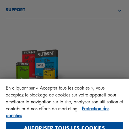
DÉCOUVREZ NOTRE SOCIÉTÉ
FILTRES À CARBURANT
SUPPORT
ACTUALITÉS
FILTRES D’HABITACLES
CONSEILS TECHNIQUES ET CURIOSITÉS
FICHIERS À TÉLÉCHARGER
AUTRES FILTRES
INSTRUCTION DE MONTAGE
CONTACT
RESPONSABILITÉ ENVERS LA QUALITÉ
FAQ
PROTECT+
En cliquant sur « Accepter tous les cookies », vous
MANN+HUMMEL FT Poland
acceptez le stockage de cookies sur votre appareil pour
Sp. z o. o. Sp. k.
améliorer la navigation sur le site, analyser son utilisation et
ul. Wrocławska 145, 63-800 GOSTYŃ, POLAND
contribuer à nos efforts de marketing.
Protection des
données
Privacy Statement
Imprint
AUTORISER TOUS LES COOKIES