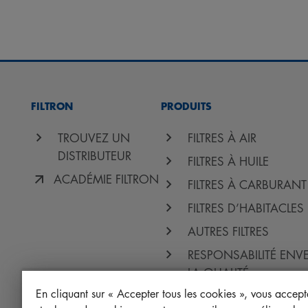
FILTRON
PRODUITS
TROUVEZ UN
FILTRES À AIR
DISTRIBUTEUR
FILTRES À HUILE
ACADÉMIE FILTRON
FILTRES À CARBURANT
FILTRES D’HABITACLES
AUTRES FILTRES
RESPONSABILITÉ ENV
LA QUALITÉ
En cliquant sur « Accepter tous les cookies », vous accept
PROTECT+