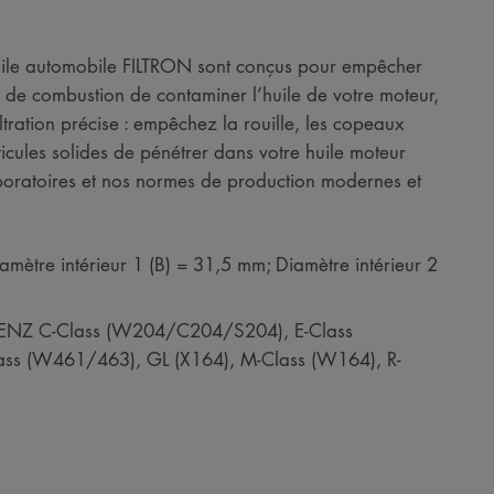
à huile automobile FILTRON sont conçus pour empêcher
de combustion de contaminer l’huile de votre moteur,
ltration précise : empêchez la rouille, les copeaux
ticules solides de pénétrer dans votre huile moteur
boratoires et nos normes de production modernes et
amètre intérieur 1 (B) = 31,5 mm; Diamètre intérieur 2
-BENZ C-Class (W204/C204/S204), E-Class
ss (W461/463), GL (X164), M-Class (W164), R-