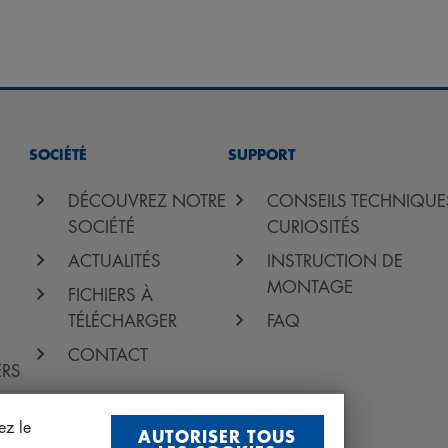
SOCIÉTÉ
SUPPORT
DÉCOUVREZ NOTRE
CONSEILS TECHNIQUE
SOCIÉTÉ
CURIOSITÉS
ACTUALITÉS
INSTRUCTION DE
MONTAGE
FICHIERS À
TÉLÉCHARGER
FAQ
CONTACT
ERS
ez le
AUTORISER TOUS