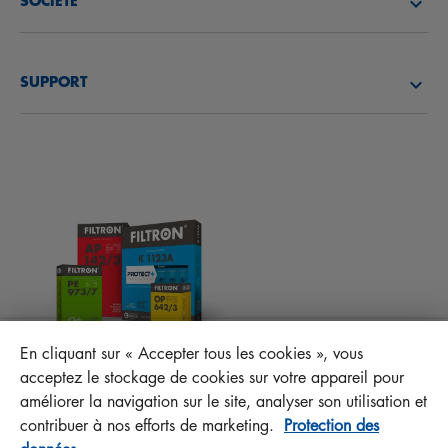
SOCIÉTÉ
FILTRES À HUILE
DÉCOUVREZ NOTRE SOCIÉTÉ
FILTRES À CARBURANT
SUPPORT
ACTUALITÉS
FILTRES D’HABITACLES
CONSEILS TECHNIQUES ET CURIOSITÉS
FICHIERS À TÉLÉCHARGER
AUTRES FILTRES
INSTRUCTION DE MONTAGE
CONTACT
RESPONSABILITÉ ENVERS LA QUALITÉ
FAQ
PROTECT+
En cliquant sur « Accepter tous les cookies », vous
MANN+HUMMEL FT Poland
acceptez le stockage de cookies sur votre appareil pour
Sp. z o. o. Sp. k.
améliorer la navigation sur le site, analyser son utilisation et
ul. Wrocławska 145, 63-800 GOSTYŃ, POLAND
contribuer à nos efforts de marketing.
Protection des