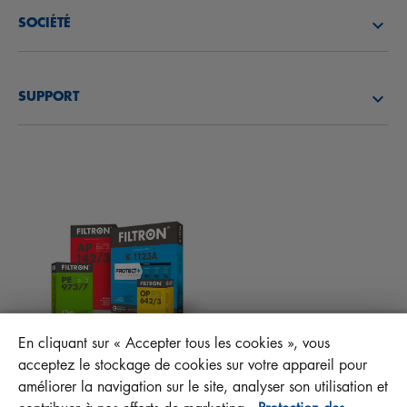
FILTRES À AIR
SOCIÉTÉ
FILTRES À HUILE
DÉCOUVREZ NOTRE SOCIÉTÉ
FILTRES À CARBURANT
SUPPORT
ACTUALITÉS
FILTRES D’HABITACLES
CONSEILS TECHNIQUES ET CURIOSITÉS
FICHIERS À TÉLÉCHARGER
AUTRES FILTRES
INSTRUCTION DE MONTAGE
CONTACT
RESPONSABILITÉ ENVERS LA QUALITÉ
FAQ
PROTECT+
En cliquant sur « Accepter tous les cookies », vous
MANN+HUMMEL FT Poland
acceptez le stockage de cookies sur votre appareil pour
Sp. z o. o. Sp. k.
améliorer la navigation sur le site, analyser son utilisation et
ul. Wrocławska 145, 63-800 GOSTYŃ, POLAND