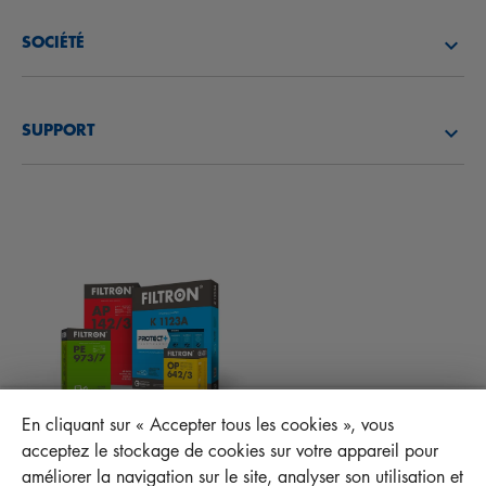
FILTRES À AIR
SOCIÉTÉ
FILTRES À HUILE
DÉCOUVREZ NOTRE SOCIÉTÉ
FILTRES À CARBURANT
SUPPORT
ACTUALITÉS
FILTRES D’HABITACLES
CONSEILS TECHNIQUES ET CURIOSITÉS
FICHIERS À TÉLÉCHARGER
AUTRES FILTRES
INSTRUCTION DE MONTAGE
CONTACT
RESPONSABILITÉ ENVERS LA QUALITÉ
FAQ
PROTECT+
En cliquant sur « Accepter tous les cookies », vous
MANN+HUMMEL FT Poland
acceptez le stockage de cookies sur votre appareil pour
Sp. z o. o. Sp. k.
améliorer la navigation sur le site, analyser son utilisation et