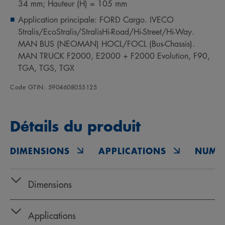
34 mm; Hauteur (H) = 105 mm
Application principale: FORD Cargo. IVECO
Stralis/EcoStralis/StralisHi-Road/Hi-Street/Hi-Way.
MAN BUS (NEOMAN) HOCL/FOCL (Bus-Chassis).
MAN TRUCK F2000, E2000 + F2000 Evolution, F90,
TGA, TGS, TGX
Code GTIN: 5904608055125
Détails du produit
DIMENSIONS
APPLICATIONS
NUMÉ
Dimensions
Applications