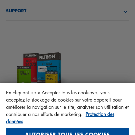
DÉCOUVREZ NOTRE SOCIÉTÉ
FILTRES À CARBURANT
SUPPORT
ACTUALITÉS
FILTRES D’HABITACLES
CONSEILS TECHNIQUES ET CURIOSITÉS
FICHIERS À TÉLÉCHARGER
AUTRES FILTRES
INSTRUCTION DE MONTAGE
CONTACT
RESPONSABILITÉ ENVERS LA QUALITÉ
FAQ
PROTECT+
En cliquant sur « Accepter tous les cookies », vous
MANN+HUMMEL FT Poland
acceptez le stockage de cookies sur votre appareil pour
Sp. z o. o. Sp. k.
améliorer la navigation sur le site, analyser son utilisation et
ul. Wrocławska 145, 63-800 GOSTYŃ, POLAND
contribuer à nos efforts de marketing.
Protection des
données
Privacy Statement
Imprint
AUTORISER TOUS LES COOKIES