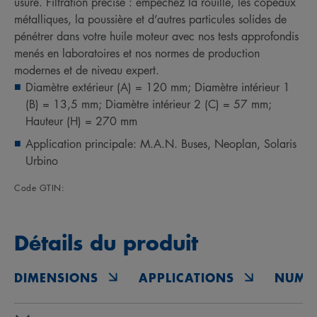
usure. Filtration précise : empêchez la rouille, les copeaux
métalliques, la poussière et d’autres particules solides de
pénétrer dans votre huile moteur avec nos tests approfondis
menés en laboratoires et nos normes de production
modernes et de niveau expert.
Diamètre extérieur (A) = 120 mm; Diamètre intérieur 1
(B) = 13,5 mm; Diamètre intérieur 2 (C) = 57 mm;
Hauteur (H) = 270 mm
Application principale: M.A.N. Buses, Neoplan, Solaris
Urbino
Code GTIN:
Détails du produit
DIMENSIONS
APPLICATIONS
NUMÉ