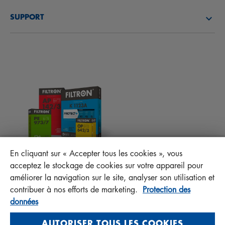
DÉCOUVREZ NOTRE SOCIÉTÉ
FILTRES À CARBURANT
SUPPORT
ACTUALITÉS
FILTRES D’HABITACLES
CONSEILS TECHNIQUES ET CURIOSITÉS
FICHIERS À TÉLÉCHARGER
AUTRES FILTRES
INSTRUCTION DE MONTAGE
CONTACT
RESPONSABILITÉ ENVERS LA QUALITÉ
FAQ
PROTECT+
En cliquant sur « Accepter tous les cookies », vous
MANN+HUMMEL FT Poland
acceptez le stockage de cookies sur votre appareil pour
Sp. z o. o. Sp. k.
améliorer la navigation sur le site, analyser son utilisation et
ul. Wrocławska 145, 63-800 GOSTYŃ, POLAND
contribuer à nos efforts de marketing.
Protection des
données
Privacy Statement
Imprint
AUTORISER TOUS LES COOKIES