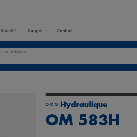
Société
Support
Contact
votre recherche
Hydraulique
OM 583H