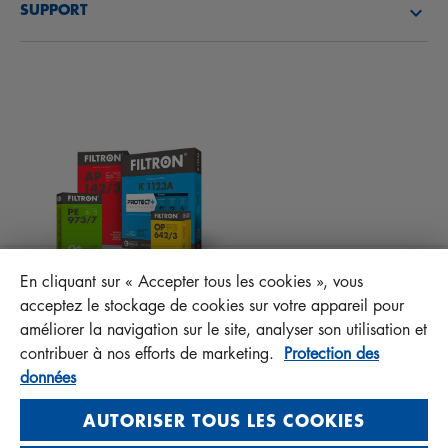
SUPPORT
ACTUALITÉS
FILTRES D’HABITACLES
CONSEILS TECHNIQUES ET CURIOSITÉS
FICHIERS À TÉLÉCHARGER
AUTRES FILTRES
INSTRUCTION DE MONTAGE
CONTACT
RESPONSABILITÉ ENVERS LA QUALITÉ
FAQ
PROTECT+
En cliquant sur « Accepter tous les cookies », vous
MANN+HUMMEL FT Poland
acceptez le stockage de cookies sur votre appareil pour
Sp. z o. o. Sp. k.
améliorer la navigation sur le site, analyser son utilisation et
ul. Wrocławska 145, 63-800 GOSTYŃ, POLAND
contribuer à nos efforts de marketing.
Protection des
données
Privacy Statement
Imprint
AUTORISER TOUS LES COOKIES