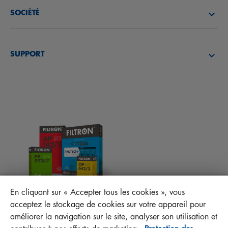
FILTRES À AIR
SOCIÉTÉ
FILTRES À HUILE
DÉCOUVREZ NOTRE SOCIÉTÉ
FILTRES À CARBURANT
SUPPORT
ACTUALITÉS
FILTRES D’HABITACLES
CONSEILS TECHNIQUES ET CURIOSITÉS
FICHIERS À TÉLÉCHARGER
AUTRES FILTRES
INSTRUCTION DE MONTAGE
CONTACT
RESPONSABILITÉ ENVERS LA QUALITÉ
FAQ
PROTECT+
En cliquant sur « Accepter tous les cookies », vous
MANN+HUMMEL FT Poland
acceptez le stockage de cookies sur votre appareil pour
Sp. z o. o. Sp. k.
améliorer la navigation sur le site, analyser son utilisation et
ul. Wrocławska 145, 63-800 GOSTYŃ, POLAND