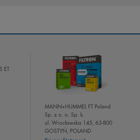
S ET
MANN+HUMMEL FT Poland
Sp. z o. o. Sp. k.
ul. Wrocławska 145, 63-800
GOSTYŃ, POLAND