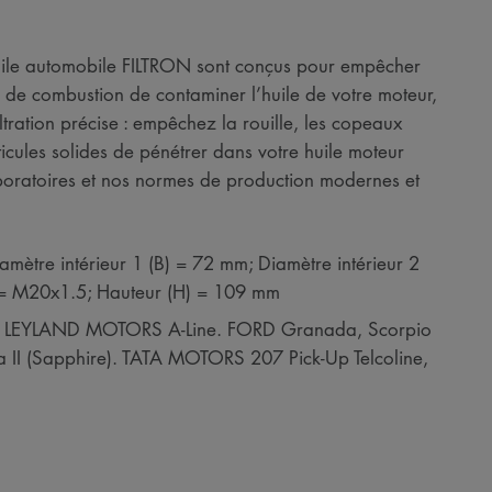
à huile automobile FILTRON sont conçus pour empêcher
de combustion de contaminer l’huile de votre moteur,
ltration précise : empêchez la rouille, les copeaux
ticules solides de pénétrer dans votre huile moteur
boratoires et nos normes de production modernes et
amètre intérieur 1 (B) = 72 mm; Diamètre intérieur 2
G) = M20x1.5; Hauteur (H) = 109 mm
OK LEYLAND MOTORS A-Line. FORD Granada, Scorpio
ra II (Sapphire). TATA MOTORS 207 Pick-Up Telcoline,