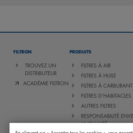
FILTRON
PRODUITS
TROUVEZ UN
FILTRES À AIR
DISTRIBUTEUR
FILTRES À HUILE
ACADÉMIE FILTRON
FILTRES À CARBURANT
FILTRES D’HABITACLES
AUTRES FILTRES
RESPONSABILITÉ ENV
LA QUALITÉ
En cliquant sur « Accepter tous les cookies », vous accept