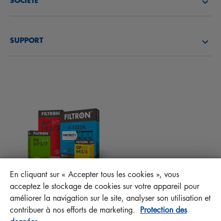
SOCIÉTÉ
FILTRES À HUILE
DÉCOUVREZ NOTRE SOCIÉTÉ
FILTRES À CARBURANT
SUPPORT
ACTUALITÉS
FILTRES D’HABITACLES
CONSEILS TECHNIQUES ET CURIOSITÉS
FICHIERS À TÉLÉCHARGER
AUTRES FILTRES
INSTRUCTION DE MONTAGE
CONTACT
RESPONSABILITÉ ENVERS LA QUALITÉ
FAQ
PROTECT+
En cliquant sur « Accepter tous les cookies », vous
MANN+HUMMEL FT Poland
acceptez le stockage de cookies sur votre appareil pour
Sp. z o. o. Sp. k.
améliorer la navigation sur le site, analyser son utilisation et
ul. Wrocławska 145, 63-800 GOSTYŃ, POLAND
contribuer à nos efforts de marketing.
Protection des