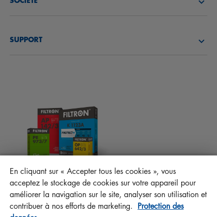
SOCIÉTÉ
FILTRES À HUILE
DÉCOUVREZ NOTRE SOCIÉTÉ
FILTRES À CARBURANT
SUPPORT
ACTUALITÉS
FILTRES D’HABITACLES
CONSEILS TECHNIQUES ET CURIOSITÉS
FICHIERS À TÉLÉCHARGER
AUTRES FILTRES
INSTRUCTION DE MONTAGE
CONTACT
RESPONSABILITÉ ENVERS LA QUALITÉ
FAQ
PROTECT+
En cliquant sur « Accepter tous les cookies », vous
MANN+HUMMEL FT Poland
acceptez le stockage de cookies sur votre appareil pour
Sp. z o. o. Sp. k.
améliorer la navigation sur le site, analyser son utilisation et
ul. Wrocławska 145, 63-800 GOSTYŃ, POLAND
contribuer à nos efforts de marketing.
Protection des