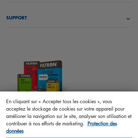
DÉCOUVREZ NOTRE SOCIÉTÉ
FILTRES À CARBURANT
SUPPORT
ACTUALITÉS
FILTRES D’HABITACLES
CONSEILS TECHNIQUES ET CURIOSITÉS
FICHIERS À TÉLÉCHARGER
AUTRES FILTRES
INSTRUCTION DE MONTAGE
CONTACT
RESPONSABILITÉ ENVERS LA QUALITÉ
FAQ
PROTECT+
En cliquant sur « Accepter tous les cookies », vous
MANN+HUMMEL FT Poland
acceptez le stockage de cookies sur votre appareil pour
Sp. z o. o. Sp. k.
améliorer la navigation sur le site, analyser son utilisation et
ul. Wrocławska 145, 63-800 GOSTYŃ, POLAND
contribuer à nos efforts de marketing.
Protection des
données
Privacy Statement