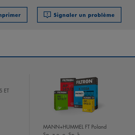
mprimer
Signaler un problème
S ET
MANN+HUMMEL FT Poland
Sp. z o. o. Sp. k.