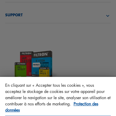
DÉCOUVREZ NOTRE SOCIÉTÉ
FILTRES À CARBURANT
SUPPORT
ACTUALITÉS
FILTRES D’HABITACLES
CONSEILS TECHNIQUES ET CURIOSITÉS
FICHIERS À TÉLÉCHARGER
AUTRES FILTRES
INSTRUCTION DE MONTAGE
CONTACT
RESPONSABILITÉ ENVERS LA QUALITÉ
FAQ
PROTECT+
En cliquant sur « Accepter tous les cookies », vous
MANN+HUMMEL FT Poland
acceptez le stockage de cookies sur votre appareil pour
Sp. z o. o. Sp. k.
améliorer la navigation sur le site, analyser son utilisation et
ul. Wrocławska 145, 63-800 GOSTYŃ, POLAND
contribuer à nos efforts de marketing.
Protection des
données
Privacy Statement