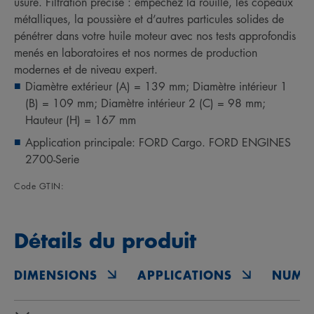
usure. Filtration précise : empêchez la rouille, les copeaux
métalliques, la poussière et d’autres particules solides de
pénétrer dans votre huile moteur avec nos tests approfondis
menés en laboratoires et nos normes de production
modernes et de niveau expert.
Diamètre extérieur (A) = 139 mm; Diamètre intérieur 1
(B) = 109 mm; Diamètre intérieur 2 (C) = 98 mm;
Hauteur (H) = 167 mm
Application principale: FORD Cargo. FORD ENGINES
2700-Serie
Code GTIN:
Détails du produit
DIMENSIONS
APPLICATIONS
NUMÉ