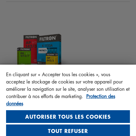
FILTRES D’HABITACLES
CONSEILS TECHNIQUES ET CURIOSITÉS
FICHIERS À TÉLÉCHARGER
AUTRES FILTRES
INSTRUCTION DE MONTAGE
CONTACT
RESPONSABILITÉ ENVERS LA QUALITÉ
FAQ
PROTECT+
En cliquant sur « Accepter tous les cookies », vous
MANN+HUMMEL FT Poland
acceptez le stockage de cookies sur votre appareil pour
Sp. z o. o. Sp. k.
améliorer la navigation sur le site, analyser son utilisation et
ul. Wrocławska 145, 63-800 GOSTYŃ, POLAND
contribuer à nos efforts de marketing.
Protection des
données
Privacy Statement
Imprint
AUTORISER TOUS LES COOKIES
TOUT REFUSER
Visit us on social media