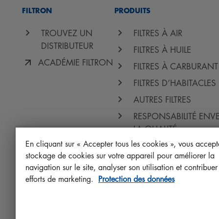
FILTRON
PRODUITS
TROUVEZ UN
FILTRES À AIR
DISTRIBUTEUR
FILTRES À HUILE
ACADÉMIE FILTRON
FILTRES À CARBURANT
FILTRES D’HABITACLES
AUTRES FILTRES
RESPONSABILITÉ ENV
LA QUALITÉ
En cliquant sur « Accepter tous les cookies », vous accept
PROTECT+
stockage de cookies sur votre appareil pour améliorer la
navigation sur le site, analyser son utilisation et contribue
efforts de marketing.
Protection des données
Visit us on social media