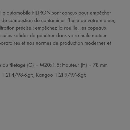
à huile automobile FILTRON sont conçus pour empêcher
de combustion de contaminer l’huile de votre moteur,
ltration précise : empêchez la rouille, les copeaux
ticules solides de pénétrer dans votre huile moteur
boratoires et nos normes de production modernes et
le du filetage (G) = M20x1.5; Hauteur (H) = 78 mm
II 1.2i 4/98-&gt;, Kangoo 1.2i 9/97-&gt;