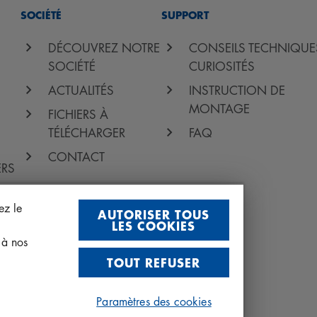
SOCIÉTÉ
SUPPORT
DÉCOUVREZ NOTRE
CONSEILS TECHNIQUE
SOCIÉTÉ
CURIOSITÉS
ACTUALITÉS
INSTRUCTION DE
MONTAGE
FICHIERS À
TÉLÉCHARGER
FAQ
CONTACT
ERS
ez le
AUTORISER TOUS
LES COOKIES
r à nos
TOUT REFUSER
Paramètres des cookies