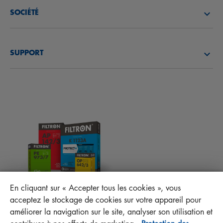
FILTRES À AIR
SOCIÉTÉ
FILTRES À HUILE
DÉCOUVREZ NOTRE SOCIÉTÉ
FILTRES À CARBURANT
SUPPORT
ACTUALITÉS
FILTRES D’HABITACLES
CONSEILS TECHNIQUES ET CURIOSITÉS
FICHIERS À TÉLÉCHARGER
AUTRES FILTRES
INSTRUCTION DE MONTAGE
CONTACT
RESPONSABILITÉ ENVERS LA QUALITÉ
FAQ
PROTECT+
En cliquant sur « Accepter tous les cookies », vous
MANN+HUMMEL FT Poland
acceptez le stockage de cookies sur votre appareil pour
Sp. z o. o. Sp. k.
améliorer la navigation sur le site, analyser son utilisation et
ul. Wrocławska 145, 63-800 GOSTYŃ, POLAND