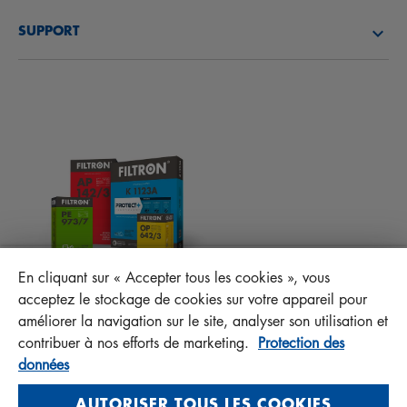
DÉCOUVREZ NOTRE SOCIÉTÉ
FILTRES À CARBURANT
SUPPORT
ACTUALITÉS
FILTRES D’HABITACLES
CONSEILS TECHNIQUES ET CURIOSITÉS
FICHIERS À TÉLÉCHARGER
AUTRES FILTRES
INSTRUCTION DE MONTAGE
CONTACT
RESPONSABILITÉ ENVERS LA QUALITÉ
FAQ
PROTECT+
En cliquant sur « Accepter tous les cookies », vous
MANN+HUMMEL FT Poland
acceptez le stockage de cookies sur votre appareil pour
Sp. z o. o. Sp. k.
améliorer la navigation sur le site, analyser son utilisation et
ul. Wrocławska 145, 63-800 GOSTYŃ, POLAND
contribuer à nos efforts de marketing.
Protection des
données
Privacy Statement
Imprint
AUTORISER TOUS LES COOKIES