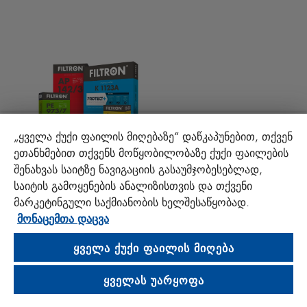
ტექნიკური რჩევები და საინტერესო ფაქტები
გადმოტვირთე
სხვა ფილტრები
მონტაჟის ინსტრუქციები
კონტაქტი
პასუხისმგებლობა ხარისხზე
FAQ
პროტექტ+
„ყველა ქუქი ფაილის მიღებაზე“ დაწკაპუნებით, თქვენ
ეთანხმებით თქვენს მოწყობილობაზე ქუქი ფაილების
MANN+HUMMEL FT Poland
შენახვას საიტზე ნავიგაციის გასაუმჯობესებლად,
Sp. z o. o. Sp. k.
საიტის გამოყენების ანალიზისთვის და თქვენი
ul. Wrocławska 145, 63-800 GOSTYŃ, POLAND
მარკეტინგული საქმიანობის ხელშესაწყობად.
მონაცემთა დაცვა
Privacy Statement
Imprint
ᲧᲕᲔᲚᲐ ᲥᲣᲥᲘ ᲤᲐᲘᲚᲘᲡ ᲛᲘᲦᲔᲑᲐ
ᲧᲕᲔᲚᲐᲡ ᲣᲐᲠᲧᲝᲤᲐ
Visit us on social media