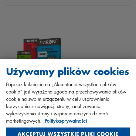
Aktualności
Filtry kabinowe
Porady techniczne i ciekawostki
Pliki do pobrania
Inne filtry
Instrukcje montażu
Kontakt
Odpowiedzialność za jakość
FAQ
Protect+
Używamy plików cookies
Poprzez kliknięcie na „Akceptacja wszystkich plików
MANN+HUMMEL FT Poland
cookie” jest wyrażona zgoda na przechowywanie plików
Sp. z o. o. Sp. k.
cookie na swoim urządzeniu w celu usprawnienia
ul. Wrocławska 145, 63-800 GOSTYŃ, POLAND
korzystania z nawigacji strony, analizowania
wykorzystania strony i wsparcia naszych działań
Polityka prywatności
marketingowych.
Polityka-prywatności
Impressum
AKCEPTUJ WSZYSTKIE PLIKI COOKIE