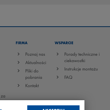
FIRMA
WSPARCIE
Poznaj nas
Porady techniczne i
ciekawostki
Aktualności
Instrukcje montażu
Pliki do
pobrania
FAQ
Kontakt
 za