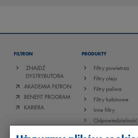
FILTRON
PRODUKTY
ZNAJDŹ
Filtry powietrza
DYSTRYBUTORA
Filtry oleju
AKADEMIA FILTRON
Filtry paliwa
BENEFIT PROGRAM
Filtry kabinowe
KARIERA
Inne filtry
Odpowiedzialność
jakość