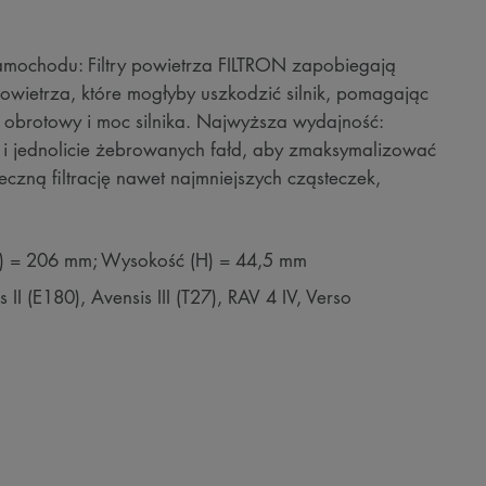
amochodu: Filtry powietrza FILTRON zapobiegają
powietrza, które mogłyby uszkodzić silnik, pomagając
 obrotowy i moc silnika. Najwyższa wydajność:
 jednolicie żebrowanych fałd, aby zmaksymalizować
czną filtrację nawet najmniejszych cząsteczek,
B) = 206 mm; Wysokość (H) = 44,5 mm
 (E180), Avensis III (T27), RAV 4 IV, Verso