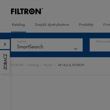
Katalog
Znajdź dystrybutora
Produkty
Fir
Szukaj
Wprowadź
ZOBACZ
FILTRON
Katalog
Wyniki
AP143/4_FILTRON