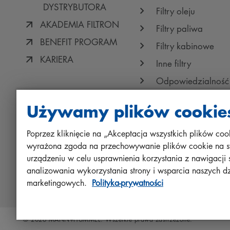
DYSTRYBUTORA
Filtry oleju
AKADEMIA FILTRON
Filtry paliwa
BENEFIT PROGRAM
Filtry kabinowe
KARIERA
Inne filtry
Odpowiedzialność
jakość
Używamy plików cookie
Protect+
Poprzez kliknięcie na „Akceptacja wszystkich plików cook
wyrażona zgoda na przechowywanie plików cookie na 
urządzeniu w celu usprawnienia korzystania z nawigacji s
analizowania wykorzystania strony i wsparcia naszych d
marketingowych.
Polityka-prywatności
Odwiedź nas na portalach społecznościowych
© 2026 MANN+HUMMEL. Wszelkie prawa zastrzeżone.