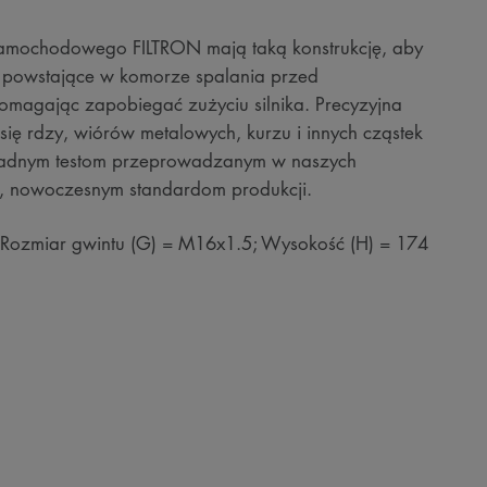
u samochodowego FILTRON mają taką konstrukcję, aby
 powstające w komorze spalania przed
pomagając zapobiegać zużyciu silnika. Precyzyjna
się rdzy, wiórów metalowych, kurzu i innych cząstek
okładnym testom przeprowadzanym w naszych
ym, nowoczesnym standardom produkcji.
 Rozmiar gwintu (G) = M16x1.5; Wysokość (H) = 174