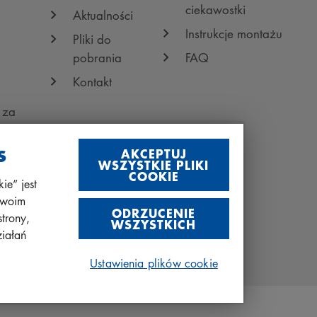
ciekawostki
Aktualności
Instrukcje montażu
Pliki do
pobrania
FAQ
Kontakt
 za
s
AKCEPTUJ
WSZYSTKIE PLIKI
COOKIE
ie” jest
swoim
ODRZUCENIE
trony,
WSZYSTKICH
ziałań
Ustawienia plików cookie