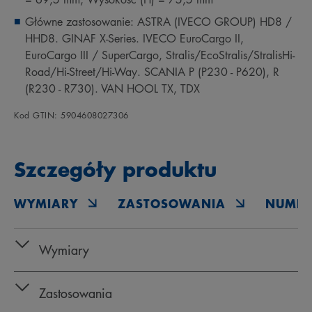
Główne zastosowanie: ASTRA (IVECO GROUP) HD8 /
HHD8. GINAF X-Series. IVECO EuroCargo II,
EuroCargo III / SuperCargo, Stralis/EcoStralis/StralisHi-
Road/Hi-Street/Hi-Way. SCANIA P (P230 - P620), R
(R230 - R730). VAN HOOL TX, TDX
Kod GTIN: 5904608027306
Szczegóły produktu
WYMIARY
ZASTOSOWANIA
NUMER
Wymiary
Zastosowania