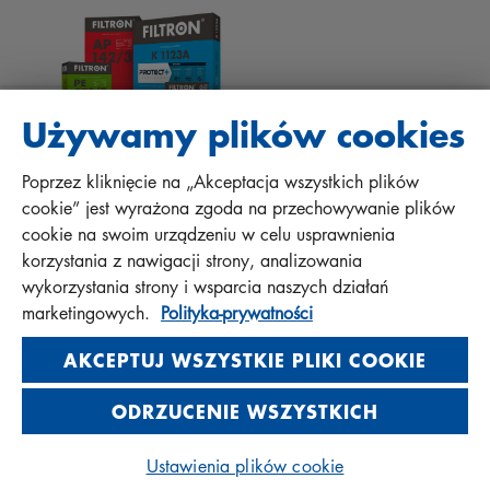
FAQ
Protect+
Używamy plików cookies
Poprzez kliknięcie na „Akceptacja wszystkich plików
MANN+HUMMEL FT Poland
cookie” jest wyrażona zgoda na przechowywanie plików
Sp. z o. o. Sp. k.
cookie na swoim urządzeniu w celu usprawnienia
ul. Wrocławska 145, 63-800 GOSTYŃ, POLAND
korzystania z nawigacji strony, analizowania
wykorzystania strony i wsparcia naszych działań
Polityka prywatności
marketingowych.
Polityka-prywatności
Impressum
AKCEPTUJ WSZYSTKIE PLIKI COOKIE
Odwiedź nas na portalach
ODRZUCENIE WSZYSTKICH
społecznościowych
Ustawienia plików cookie
© 2026 MANN+HUMMEL. Wszelkie prawa zastrzeżone.