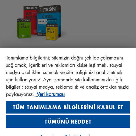
SSS
PROTECT+
MANN+HUMMEL FT Poland
Tanımlama bilgilerini; sitemizin doğru şekilde çalışmasını
Sp. z o. o. Sp. k.
sağlamak, içerikleri ve reklamları kişiselleştirmek, sosyal
ul. Wrocławska 145, 63-800 GOSTYŃ, POLAND
medya özellikleri sunmak ve site trafiğimizi analiz etmek
Gizlilik Bildirgesi
için kullanıyoruz. Aynı zamanda site kullanımınızla ilgili
Marka
bilgileri; sosyal medya, reklamcılık ve analiz ortaklarımızla
paylaşıyoruz.
Veri koruması
Visit us on social media
TÜM TANIMLAMA BILGILERINI KABUL ET
© 2026 MANN+HUMMEL. Tüm hakları saklıdır.
TÜMÜNÜ REDDET