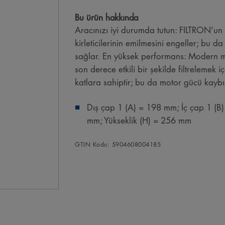
Bu ürün hakkında
Aracınızı iyi durumda tutun: FILTRON’un 
kirleticilerinin emilmesini engeller; bu d
sağlar. En yüksek performans: Modern ma
son derece etkili bir şekilde filtreleme
katlara sahiptir; bu da motor gücü kaybı
Dış çap 1 (A) = 198 mm; İç çap 1 (B
mm; Yükseklik (H) = 256 mm
GTIN Kodu: 5904608004185