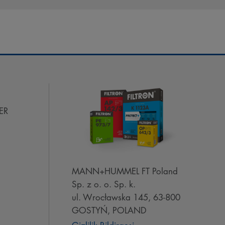
ER
MANN+HUMMEL FT Poland
Sp. z o. o. Sp. k.
ul. Wrocławska 145, 63-800
GOSTYŃ, POLAND