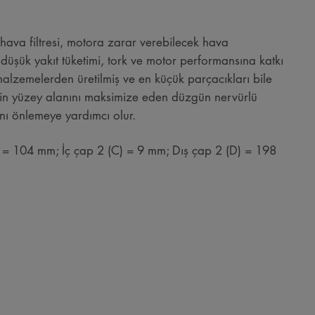
hava filtresi, motora zarar verebilecek hava
a düşük yakıt tüketimi, tork ve motor performansına katkı
lzemelerden üretilmiş ve en küçük parçacıkları bile
k için yüzey alanını maksimize eden düzgün nervürlü
nı önlemeye yardımcı olur.
) = 104 mm; İç çap 2 (C) = 9 mm; Dış çap 2 (D) = 198