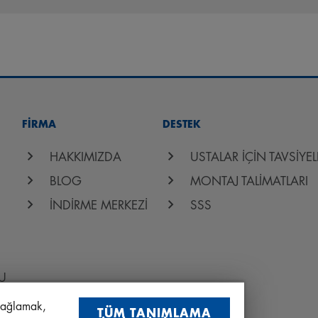
FİRMA
DESTEK
HAKKIMIZDA
USTALAR İÇİN TAVSİYEL
BLOG
MONTAJ TALİMATLARI
İNDİRME MERKEZİ
SSS
U
 sağlamak,
TÜM TANIMLAMA