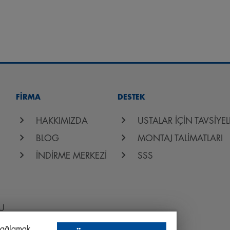
FİRMA
DESTEK
HAKKIMIZDA
USTALAR İÇİN TAVSİYEL
BLOG
MONTAJ TALİMATLARI
İNDİRME MERKEZİ
SSS
U
 sağlamak,