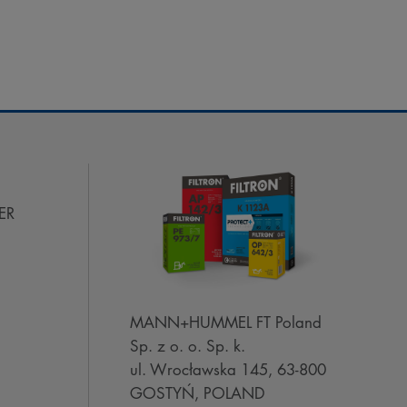
ER
MANN+HUMMEL FT Poland
Sp. z o. o. Sp. k.
ul. Wrocławska 145, 63-800
GOSTYŃ, POLAND