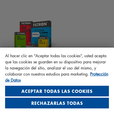
CONSEJOS PARA MECÁNICOS
ARCHIVOS PARA DESCARGAR
OTROS FILTROS
INSTRUCCIONES DE MONTAJE
CONTACTO
PROTECT +
PREGUNTAS FRECUENTES
RESPONSABILIDAD DE LA CALIDAD
Al hacer clic en “Aceptar todas las cookies”, usted acepta
MANN+HUMMEL FT Poland
que las cookies se guarden en su dispositivo para mejorar
Sp. z o. o. Sp. k.
la navegación del sitio, analizar el uso del mismo, y
ul. Wrocławska 145, 63-800 GOSTYŃ, POLAND
colaborar con nuestros estudios para marketing.
Protección
Privacy Statement
de Datos
Imprint
ACEPTAR TODAS LAS COOKIES
RECHAZARLAS TODAS
© 2026 MANN+HUMMEL. All rights reserved.